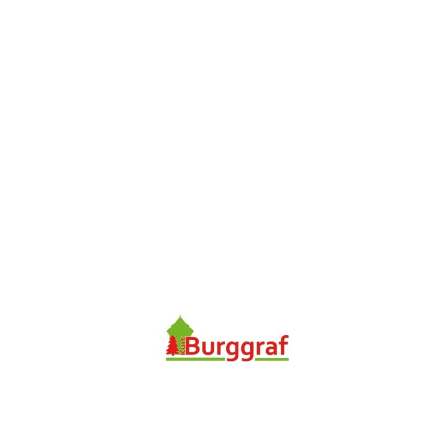
Tel: 02257 - 958361
info@gartentechnik-burggraf.de